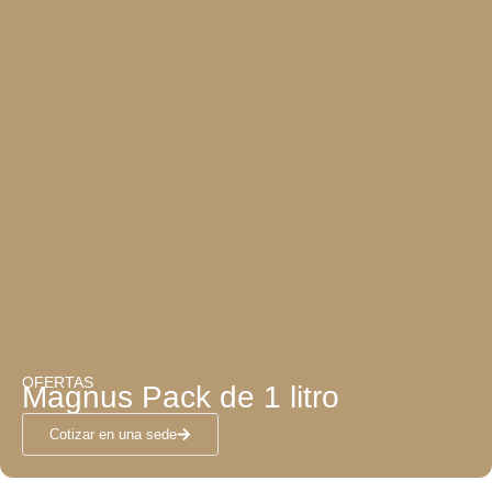
OFERTAS
Magnus Pack de 1 litro
Cotizar en una sede