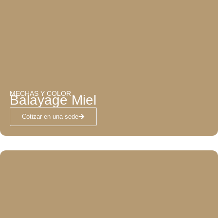
MECHAS Y COLOR
Balayage Miel
Cotizar en una sede