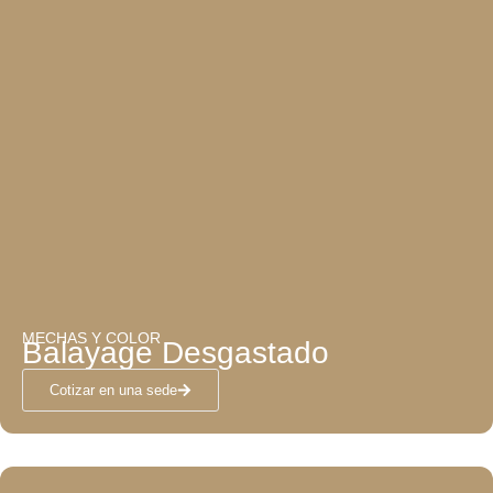
MECHAS Y COLOR
Balayage Desgastado
Cotizar en una sede