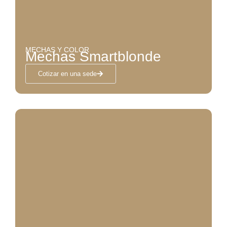
MECHAS Y COLOR
Mechas Smartblonde
Cotizar en una sede